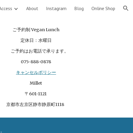
Access
About
Instagram
Blog
Online Shop
ion
ご予約制 Vegan Lunch
定休日：水曜日
ご予約はお電話
で承ります。
075-888-0878
キャンセルポリシー
Millet
〒601-1121
京都市左京区静市静原町1118
た。