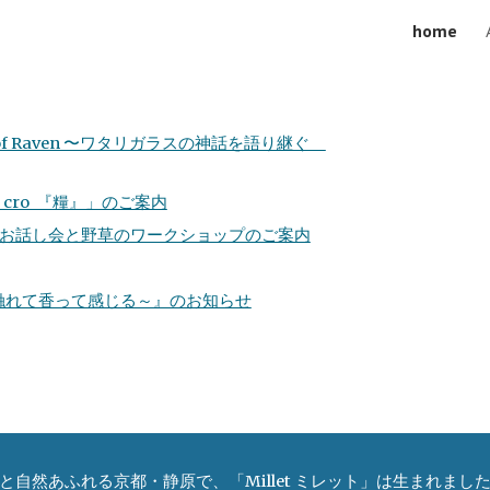
home
ip to main content
Skip to navigat
 of Raven 〜ワタリガラスの神話を語り継ぐ
 cro 『糧』」のご案内
マゾンのお話し会と野草のワークショップのご案内
触れて香って感じる～』のお知らせ
と自然あふれる京都・静原で、「Millet ミレット」は生まれまし